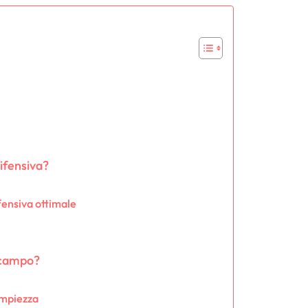
ifensiva?
fensiva ottimale
l campo?
 ampiezza