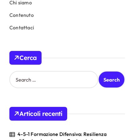
Chi siamo
Contenuto
Contattaci
Cerca
S
e
a
r
c
h
Articoli recenti
f
o
r
4-5-1 Formazione Difensiva: Resilienza
: