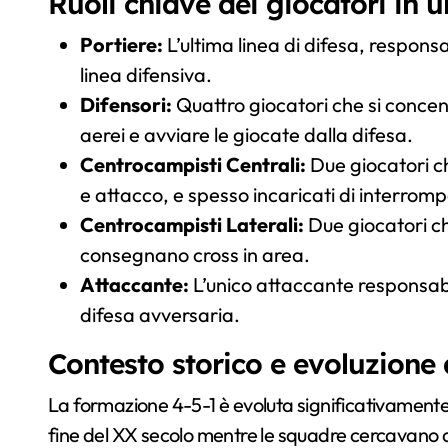
Ruoli chiave dei giocatori in u
Portiere:
L’ultima linea di difesa, responsab
linea difensiva.
Difensori:
Quattro giocatori che si concent
aerei e avviare le giocate dalla difesa.
Centrocampisti Centrali:
Due giocatori c
e attacco, e spesso incaricati di interromp
Centrocampisti Laterali:
Due giocatori c
consegnano cross in area.
Attaccante:
L’unico attaccante responsabil
difesa avversaria.
Contesto storico e evoluzione
La formazione 4-5-1 è evoluta significativament
fine del XX secolo mentre le squadre cercavano d