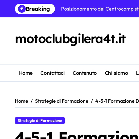
Skip
Breaking
Posizionamento dei Centrocampisti 
to
content
Tattiche di alta pressione nelle for
Posizionamento del Difensore Cent
motoclubgilera4t.it
Formazione Difensiva 5-3-2: Compa
Posizionamento del Secondo Attacca
Posizionamento Difensivo Avanzato
Home
Contattaci
Contenuto
Chi siamo
L
Dinamiche Difensive di Squadra nell
4-5-1 Formazione Difensiva: Resili
Home
Strategie di Formazione
4-5-1 Formazione Di
Strategie di Formazione
4-5-1 Formazione