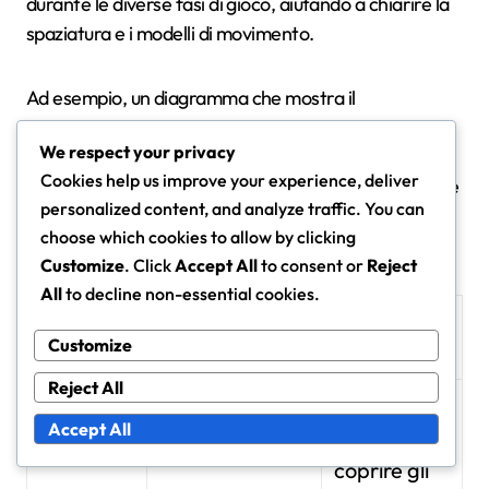
durante le diverse fasi di gioco, aiutando a chiarire la
spaziatura e i modelli di movimento.
Ad esempio, un diagramma che mostra il
posizionamento dei giocatori durante un assetto
We respect your privacy
difensivo può evidenziare l’importanza di mantenere
Cookies help us improve your experience, deliver
una forma compatta, mentre un altro può dimostrare
personalized content, and analyze traffic. You can
come i giocatori dovrebbero distribuirsi durante un
choose which cookies to allow by clicking
attacco.
Customize
. Click
Accept All
to consent or
Reject
All
to decline non-essential cookies.
Ruolo del
Focus
Fase
Customize
Giocatore
Chiave
Reject All
Mantenere
Accept All
la forma e
Difensiva
Difensori
coprire gli