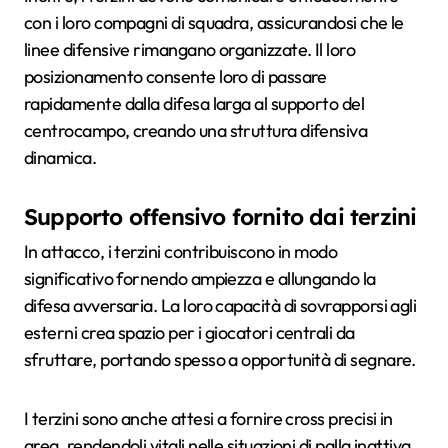
con i loro compagni di squadra, assicurandosi che le
linee difensive rimangano organizzate. Il loro
posizionamento consente loro di passare
rapidamente dalla difesa larga al supporto del
centrocampo, creando una struttura difensiva
dinamica.
Supporto offensivo fornito dai terzini
In attacco, i terzini contribuiscono in modo
significativo fornendo ampiezza e allungando la
difesa avversaria. La loro capacità di sovrapporsi agli
esterni crea spazio per i giocatori centrali da
sfruttare, portando spesso a opportunità di segnare.
I terzini sono anche attesi a fornire cross precisi in
area, rendendoli vitali nelle situazioni di palla inattiva.