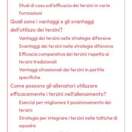
Studi di caso sull’efficacia dei terzini in varie
formazioni
Quali sono i vantaggi e gli svantaggi
dell’utilizzo dei terzini?
Vantaggi dei terzini nelle strategie difensive
Svantaggi dei terzini nelle strategie difensive
Efficacia comparativa dei terzini rispetto ai
terzini tradizionali
Vantaggi situazionali dei terzini in partite
specifiche
Come possono gli allenatori utilizzare
efficacemente i terzini nell’allenamento?
Esercizi per migliorare il posizionamento dei
terzini
Strategie per integrare i terzini nelle tattiche di
squadra