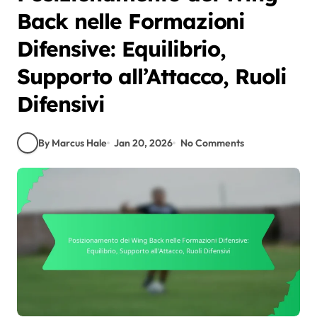
Back nelle Formazioni
Difensive: Equilibrio,
Supporto all’Attacco, Ruoli
Difensivi
By Marcus Hale
Jan 20, 2026
No Comments