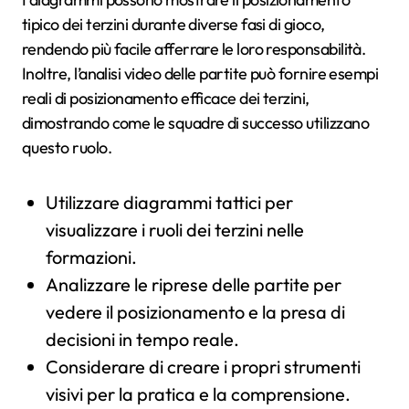
tipico dei terzini durante diverse fasi di gioco,
rendendo più facile afferrare le loro responsabilità.
Inoltre, l’analisi video delle partite può fornire esempi
reali di posizionamento efficace dei terzini,
dimostrando come le squadre di successo utilizzano
questo ruolo.
Utilizzare diagrammi tattici per
visualizzare i ruoli dei terzini nelle
formazioni.
Analizzare le riprese delle partite per
vedere il posizionamento e la presa di
decisioni in tempo reale.
Considerare di creare i propri strumenti
visivi per la pratica e la comprensione.