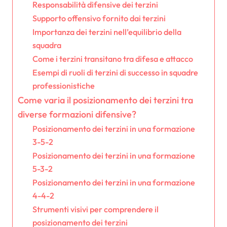
Responsabilità difensive dei terzini
Supporto offensivo fornito dai terzini
Importanza dei terzini nell’equilibrio della
squadra
Come i terzini transitano tra difesa e attacco
Esempi di ruoli di terzini di successo in squadre
professionistiche
Come varia il posizionamento dei terzini tra
diverse formazioni difensive?
Posizionamento dei terzini in una formazione
3-5-2
Posizionamento dei terzini in una formazione
5-3-2
Posizionamento dei terzini in una formazione
4-4-2
Strumenti visivi per comprendere il
posizionamento dei terzini