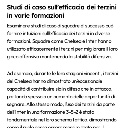
Studi di caso sull’efficacia dei terzini
in varie formazioni
Esaminare studi di caso di squadre di successo può
fornire intuizioni sull’efficacia dei terzini in diverse
formazioni. Squadre come Chelsea e Inter hanno
utilizzato efficacemente i terzini per migliorare il loro
gioco offensivo mantenendo la stabilità difensiva.
Ad esempio, durante le loro stagioni vincenti, i terzini
del Chelsea hanno dimostrato un’eccezionale
capacità di contribuire sia in difesa che in attacco,
portando spesso a un aumento delle opportunità di
segnare. Allo stesso modo, l’uso dei terzini da parte
dell’Inter in una formazione 3-5-2 è stato
fondamentale nel loro schema tattico, dimostrando
come il ruolo possa essere massimizzato per il