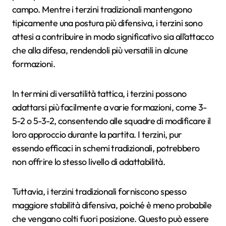
campo. Mentre i terzini tradizionali mantengono
tipicamente una postura più difensiva, i terzini sono
attesi a contribuire in modo significativo sia all’attacco
che alla difesa, rendendoli più versatili in alcune
formazioni.
In termini di versatilità tattica, i terzini possono
adattarsi più facilmente a varie formazioni, come 3-
5-2 o 5-3-2, consentendo alle squadre di modificare il
loro approccio durante la partita. I terzini, pur
essendo efficaci in schemi tradizionali, potrebbero
non offrire lo stesso livello di adattabilità.
Tuttavia, i terzini tradizionali forniscono spesso
maggiore stabilità difensiva, poiché è meno probabile
che vengano colti fuori posizione. Questo può essere