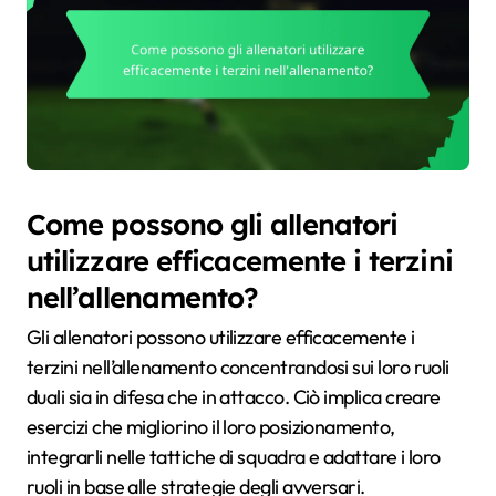
Come possono gli allenatori
utilizzare efficacemente i terzini
nell’allenamento?
Gli allenatori possono utilizzare efficacemente i
terzini nell’allenamento concentrandosi sui loro ruoli
duali sia in difesa che in attacco. Ciò implica creare
esercizi che migliorino il loro posizionamento,
integrarli nelle tattiche di squadra e adattare i loro
ruoli in base alle strategie degli avversari.