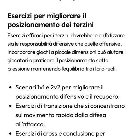
Esercizi per migliorare il
posizionamento dei terzini
Esercizi efficaci per i terzini dovrebbero enfatizzare
sia le responsabilità difensive che quelle offensive.
Incorporare giochi a piccole dimensioni può aiutare i
giocatori a praticare il posizionamento sotto
pressione mantenendo l’equilibrio tra i loro ruoli.
Scenari 1v1 e 2v2 per migliorare il
posizionamento difensivo e il recupero.
Esercizi di transizione che si concentrano
sul movimento rapido dalla difesa
all’attacco.
Esercizi di cross e conclusione per