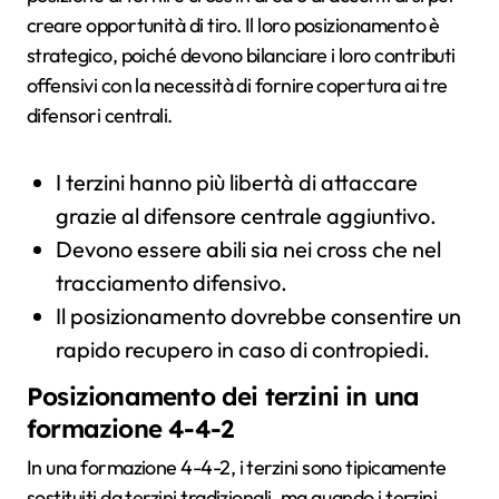
creare opportunità di tiro. Il loro posizionamento è
strategico, poiché devono bilanciare i loro contributi
offensivi con la necessità di fornire copertura ai tre
difensori centrali.
I terzini hanno più libertà di attaccare
grazie al difensore centrale aggiuntivo.
Devono essere abili sia nei cross che nel
tracciamento difensivo.
Il posizionamento dovrebbe consentire un
rapido recupero in caso di contropiedi.
Posizionamento dei terzini in una
formazione 4-4-2
In una formazione 4-4-2, i terzini sono tipicamente
sostituiti da terzini tradizionali, ma quando i terzini