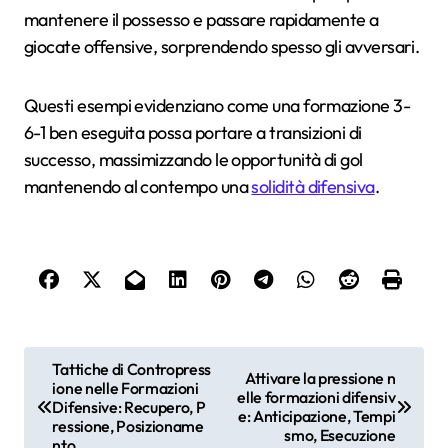
mantenere il possesso e passare rapidamente a
giocate offensive, sorprendendo spesso gli avversari.
Questi esempi evidenziano come una formazione 3-
6-1 ben eseguita possa portare a transizioni di
successo, massimizzando le opportunità di gol
mantenendo al contempo una
solidità difensiva
.
P
Tattiche di Contropress
Attivare la pressione n
ione nelle Formazioni
o
elle formazioni difensiv
Difensive: Recupero, P
e: Anticipazione, Tempi
s
ressione, Posizioname
smo, Esecuzione
nto