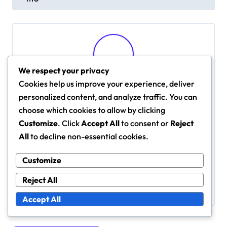
t
n
a
v
i
We respect your privacy
By
Marcus Hale
Cookies help us improve your experience, deliver
g
Analista di calcio appassionato, Marcus Hale ha
personalized content, and analyze traffic. You can
a
trascorso oltre un decennio a studiare le
choose which cookies to allow by clicking
t
formazioni difensive nel bellissimo gioco. Con un
Customize
. Click
Accept All
to consent or
Reject
background in scienze motorie e coaching, offre
All
to decline non-essential cookies.
i
una prospettiva unica sulle complessità tattiche
o
Customize
del calcio. Quando non scrive, Marcus ama
n
giocare a calcio amatoriale e condividere le sue
Reject All
intuizioni su varie piattaforme.
Accept All